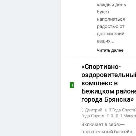
каждый день
будет
наполняться
радостью от
достижений
ваших…
Читать далее
«Спортивно-
оздоровительны
комплекс в
НОВОСТИ
Бежицком район
города Брянска»
Дмитрий
3 Года Спустя
Года Спустя
0
1 Минут
Включает в себя:—
плавательный бассейн