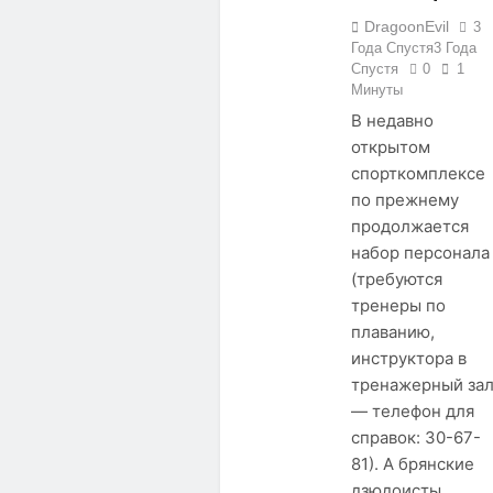
DragoonEvil
3
Года Спустя
3 Года
Спустя
0
1
Минуты
В недавно
открытом
спорткомплексе
по прежнему
продолжается
набор персонала
(требуются
тренеры по
плаванию,
инструктора в
тренажерный за
— телефон для
справок: 30-67-
81). А брянские
дзюдоисты,