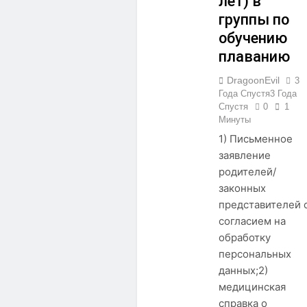
лет) в
группы по
обучению
плаванию
DragoonEvil
3
Года Спустя
3 Года
Спустя
0
1
Минуты
1) Письменное
заявление
родителей/
законных
представителей 
согласием на
обработку
персональных
данных;2)
медицинская
справка о