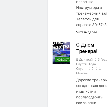
плаванию
Инструктора в
тренажерный за
Телефон для
справок: 30-67-8
Читать далее
С Днем
Тренера!
Дмитрий
3 Год
НОВОСТИ
Спустя
3 Года
Спустя
0
1
Минуты
Дорогие тренеры
сегодня ваш день
и мы хотим
поблагодарить
вас за ваши