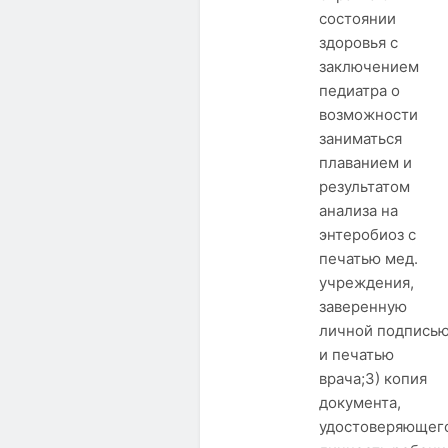
состоянии
здоровья с
заключением
педиатра о
возможности
заниматься
плаванием и
результатом
анализа на
энтеробиоз с
печатью мед.
учреждения,
заверенную
личной подпись
и печатью
врача;3) копия
документа,
удостоверяющег